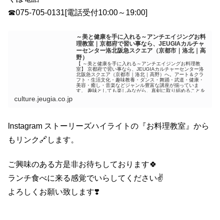
☎︎075-705-0131[電話受付10:00～19:00]
～美と健康を手に入れる～アンチエイジングお料
理教室｜京都府で習い事なら、JEUGIAカルチャ
ーセンター洛北阪急スクエア（京都市｜洛北｜高
野）
【 ～美と健康を手に入れる～アンチエイジングお料理教
室】 京都府で習い事なら、JEUGIAカルチャーセンター洛
北阪急スクエア（京都市｜洛北｜高野）へ。アート＆クラ
フト・生活文化・趣味教養・ダンス・舞踊・武道・健康・
美容・癒し・音楽などジャンル豊富な講座が揃っていま
す。 趣味としても楽しみながら、真剣に取り組めることを
探...
culture.jeugia.co.jp
Instagram ストーリーズハイライトの『お料理教室』から
もリンク🔗します。
ご興味のある方是非お待ちしております🍀
ランチ食べに来る感覚でいらしてください✌️
よろしくお願い致します❣️