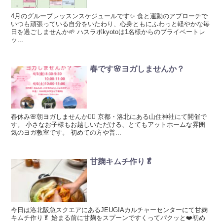
4月のグループレッスンスケジュールです✨ 食と運動のアプローチで
いつも頑張っている自分をいたわり、心身ともにふわっと軽やかな毎
日を過ごしませんか🌱 ハスラボkyotoは1名様からのプライベートレ
ッ...
春です🌸ヨガしませんか？
春休み🌸朝ヨガしませんか🧘‍♀️ 京都・洛北にある山住神社にて開催で
す。 小さなお子様もお越しいただける、とてもアットホームな雰囲
気のヨガ教室です。 初めての方や普...
甘麹キムチ作り🥬
今日は洛北阪急スクエアにあるJEUGIAカルチャーセンターにて甘麹
キムチ作り🥬 始まる前に甘麹をスプーンですくってパクッと❤️初め