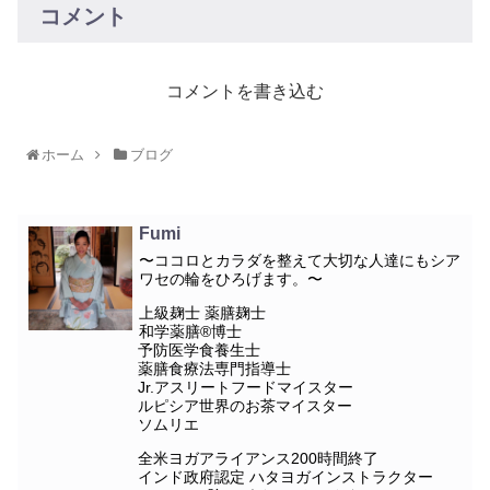
コメント
コメントを書き込む
ホーム
ブログ
Fumi
〜ココロとカラダを整えて大切な人達にもシア
ワセの輪をひろげます。〜
上級麹士 薬膳麹士
和学薬膳®︎博士
予防医学食養生士
薬膳食療法専門指導士
Jr.アスリートフードマイスター
ルピシア世界のお茶マイスター
ソムリエ
全米ヨガアライアンス200時間終了
インド政府認定 ハタヨガインストラクター