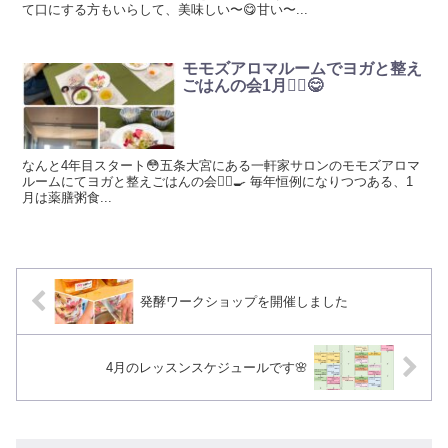
て口にする方もいらして、美味しい〜😋甘い〜...
モモズアロマルームでヨガと整え
ごはんの会1月🧘‍♀️😋
なんと4年目スタート😳五条大宮にある一軒家サロンのモモズアロマ
ルームにてヨガと整えごはんの会🧘‍♀️🍳 毎年恒例になりつつある、1
月は薬膳粥食...
発酵ワークショップを開催しました
4月のレッスンスケジュールです🌸