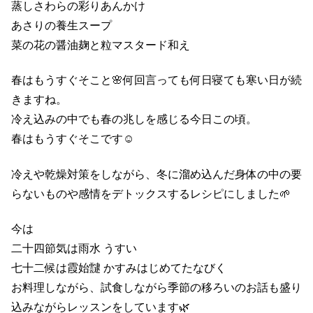
蒸しさわらの彩りあんかけ
あさりの養生スープ
菜の花の醤油麹と粒マスタード和え
春はもうすぐそこと🌸何回言っても何日寝ても寒い日が続
きますね。
冷え込みの中でも春の兆しを感じる今日この頃。
春はもうすぐそこです☺️
冷えや乾燥対策をしながら、冬に溜め込んだ身体の中の要
らないものや感情をデトックスするレシピにしました🌱
今は
二十四節気は雨水 うすい
七十二候は霞始靆 かすみはじめてたなびく
お料理しながら、試食しながら季節の移ろいのお話も盛り
込みながらレッスンをしています🌿