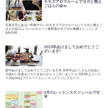
モモズアロマルームでヨガと整え
ごはんの会🥗
五条大宮にある一軒家サロンのモモズアロマルームにてヨガと整えご
はんの会🧘‍♀️🍳 ロールキャベツ春野菜のサラダ🥗柑橘ドレッシング
&#x1f34...
2023年あけましておめでとうご
ざいます!
新年あけましておめでとうございます🎍 旧年中はたくさんの出会い
や温かい言葉をいただきありがとうございました☺️ 2023年よりハス
ラボkyotoはプライベートレッスンメインにグループ...
4月のレッスンスケジュールです
🌸