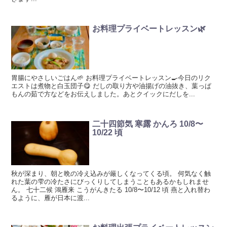
お料理プライベートレッスン🌿
胃腸にやさしいごはん🌱 お料理プライベートレッスン🍳今日のリク
エストは煮物と白玉団子😋 だしの取り方や油揚げの油抜き、葉っぱ
もんの茹で方などをお伝えしました。あとクイックにだしを...
二十四節気 寒露 かんろ 10/8〜
10/22 頃
秋が深まり、朝と晩の冷え込みが厳しくなってくる頃。 何気なく触
れた葉の雫の冷たさにびっくりしてしまうこともあるかもしれませ
ん。 七十二候 鴻雁来 こうがんきたる 10/8〜10/12 頃 燕と入れ替わ
るように、雁が日本に渡...