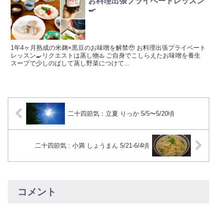
お料理出張プライベートレッスン
🍳
1年4ヶ月熟成の米麹×黒豆のお味噌を解禁🥹 お料理出張プライベート
レッスン🍳リクエストは蒸し物♨️ ご自身でこしらえたお味噌を養生
スープで少しのばして蒸し野菜につけて...
二十四節気：立夏 りっか 5/5〜5/20頃
二十四節気 : 小満 しょうまん 5/21-6/4頃
コメント