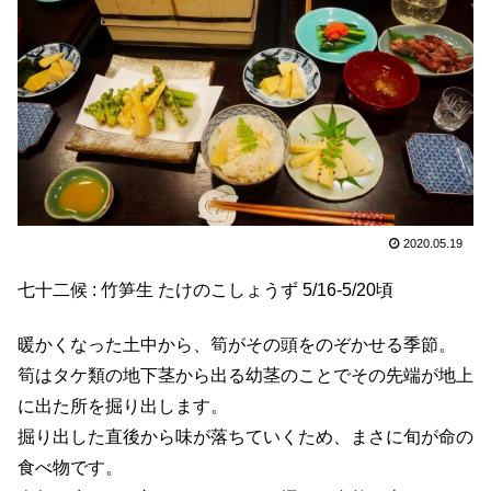
2020.05.19
七十二候 : 竹笋生 たけのこしょうず 5/16-5/20頃
暖かくなった土中から、筍がその頭をのぞかせる季節。
筍はタケ類の地下茎から出る幼茎のことでその先端が地上
に出た所を掘り出します。
掘り出した直後から味が落ちていくため、まさに旬が命の
食べ物です。