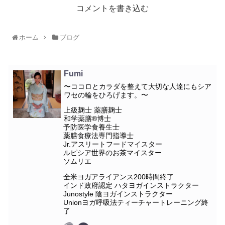
コメントを書き込む
ホーム
ブログ
Fumi
〜ココロとカラダを整えて大切な人達にもシア
ワセの輪をひろげます。〜
上級麹士 薬膳麹士
和学薬膳®︎博士
予防医学食養生士
薬膳食療法専門指導士
Jr.アスリートフードマイスター
ルピシア世界のお茶マイスター
ソムリエ
全米ヨガアライアンス200時間終了
インド政府認定 ハタヨガインストラクター
Junostyle 陰ヨガインストラクター
Unionヨガ呼吸法ティーチャートレーニング終
了