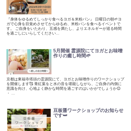
『身体をゆるめてしっかり食べるヨガ＆米粉パン』 日曜日の朝🌱ヨ
ガで心身を目覚めさせてからゆるめ、米粉パンを食べるイベントで
す。 ご自身をいたわり、五感を満たし、よりエネルギーが巡る時間
を過ごしにいらしてください...
5月開催 霊源院にてヨガとお味噌
作りの癒し時間🌱
京都は東福寺塔頭の霊源院にて、ヨガとお味噌作りのワークショップ
を開催します🥰 青紅葉をと水の音を堪能しながら、ご自身の内側に
意識を向け、心地よく静かな時間を過ごすのはいかがでしょうか😌
・ ...
豆板醤ワークショップのお知らせ
です🫛