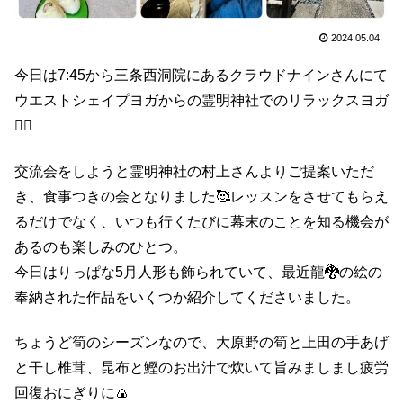
2024.05.04
今日は7:45から三条西洞院にあるクラウドナインさんにて
ウエストシェイプヨガからの霊明神社でのリラックスヨガ
🧘‍♀️
交流会をしようと霊明神社の村上さんよりご提案いただ
き、食事つきの会となりました🥰レッスンをさせてもらえ
るだけでなく、いつも行くたびに幕末のことを知る機会が
あるのも楽しみのひとつ。
今日はりっぱな5月人形も飾られていて、最近龍🐉の絵の
奉納された作品をいくつか紹介してくださいました。
ちょうど筍のシーズンなので、大原野の筍と上田の手あげ
と干し椎茸、昆布と鰹のお出汁で炊いて旨みましまし疲労
回復おにぎりに🍙