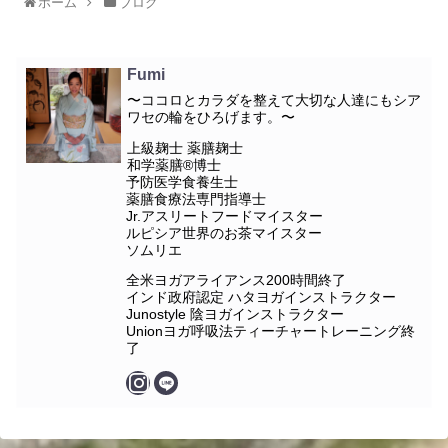
ホーム
ブログ
Fumi
〜ココロとカラダを整えて大切な人達にもシア
ワセの輪をひろげます。〜
上級麹士 薬膳麹士
和学薬膳®︎博士
予防医学食養生士
薬膳食療法専門指導士
Jr.アスリートフードマイスター
ルピシア世界のお茶マイスター
ソムリエ
全米ヨガアライアンス200時間終了
インド政府認定 ハタヨガインストラクター
Junostyle 陰ヨガインストラクター
Unionヨガ呼吸法ティーチャートレーニング終
了