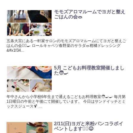
モモズアロマルームでヨガと整え
ごはんの会🥗
五条大宮にある一軒家サロンのモモズアロマルームにてヨガと整えご
はんの会🧘‍♀️🍳 ロールキャベツ春野菜のサラダ🥗柑橘ドレッシング
&#x1f34...
5月 こどもお料理教室開催しまし
た🧑‍🍳
年中さんから小学校6年生まで通えるこどもお料理教室🧑‍🍳🍳 毎月第
1日曜日の午前と午後にて開催しています。 今日はサンドイッチとミ
ックスジュース🍹 ...
2/11(日)ヨガと米粉パンコラボイ
ベントします🧘‍♀️😋