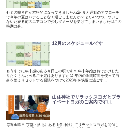
セミの鳴き声が本格的になってきましたね🏖 食と運動のアプローチ
で今年の夏はバテることなく過ごしませんか？ といいつつ、ついこ
ないだ寝る前のエアコンで少しダメージを受けてしまいました🥲この
時期は身...
12月のスケジュールです
もうすでに年末感のある今日この頃です☺️ 年末年始はおでかけした
りたくさんたべるご予定はありますか😊 年内の隙間時間を使って自
身を整えリセットする習慣をつけて2023年を快適に過ごす...
山住神社でリラックスヨガとプラ
イベートヨガのご案内です🧘‍♀️
毎週金曜日 京都・洛北にある山住神社にてリラックスヨガを開催し