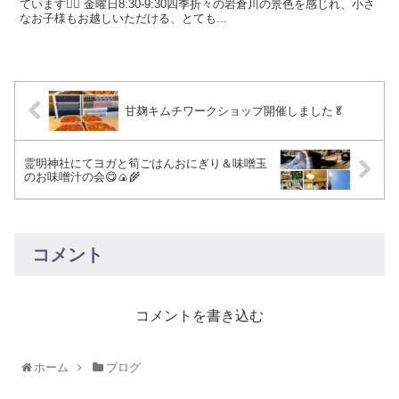
ています🧘‍♀️ 金曜日8:30-9:30四季折々の岩倉川の景色を感じれ、小さ
なお子様もお越しいただける、とても...
甘麹キムチワークショップ開催しました🥬
霊明神社にてヨガと筍ごはんおにぎり＆味噌玉
のお味噌汁の会😋🍙🌾
コメント
コメントを書き込む
ホーム
ブログ