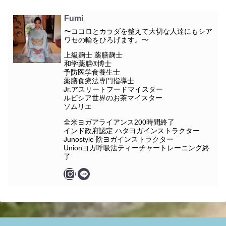
Fumi
〜ココロとカラダを整えて大切な人達にもシア
ワセの輪をひろげます。〜
上級麹士 薬膳麹士
和学薬膳®︎博士
予防医学食養生士
薬膳食療法専門指導士
Jr.アスリートフードマイスター
ルピシア世界のお茶マイスター
ソムリエ
全米ヨガアライアンス200時間終了
インド政府認定 ハタヨガインストラクター
Junostyle 陰ヨガインストラクター
Unionヨガ呼吸法ティーチャートレーニング終
了