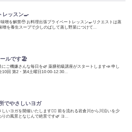
レッスン🍳
お味噌を解禁🥹 お料理出張プライベートレッスン🍳リクエストは蒸
味噌を養生スープで少しのばして蒸し野菜につけて...
ルです🏖️
にご機嫌さんな毎日を🌿 薬膳初級講座がスタートします📣 申し
回 第2・第4土曜日10:00-12:30...
お旅所でやさしいヨガ
しいヨガを開催いたします🧘‍♀️ 前を流れる岩倉川から川沿いを少
の風景となじんで絶景です🌿 ヨ...