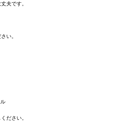
大丈夫です。
、
ださい。
。
オル
しください。